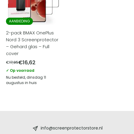
AANBIEDING
2-pack BMAX OnePlus
Nord 3 Screenprotector
– Gehard glas – Full
cover
€
16,62
€
17,95
✓ Op voorraad
Nu besteld, dinsdag 11
augustus in huis
Screenprotectorstore.nl
-
info@screenprotectorstore.nl