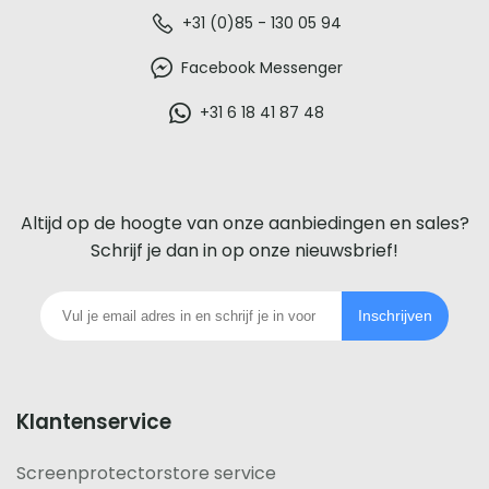
De
+31 (0)85 - 130 05 94
beste
Facebook Messenger
glazen
+31 6 18 41 87 48
screenprotector
voor
Altijd op de hoogte van onze aanbiedingen en sales?
iedere
Schrijf je dan in op onze nieuwsbrief!
telefoon
Inschrijven
footer
Klantenservice
Screenprotectorstore service