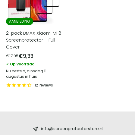
AANBIEDING
2-pack BMAX Xiaomi Mi 8
Screenprotector – Full
Cover
€
9,33
€
17,95
✓ Op voorraad
Nu besteld, dinsdag 11
augustus in huis
12
reviews
Screenprotectorstore.nl
-
info@screenprotectorstore.nl