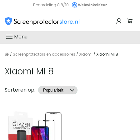
Beoordeling 8.8/10
Menu
/
Screenprotectors en accessoires
/
Xiaomi
/ Xiaomi Mi 8
Xiaomi Mi 8
Producten
Sorteren op: