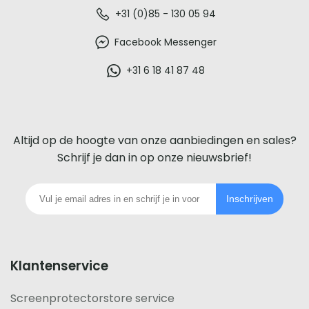
De
+31 (0)85 - 130 05 94
beste
Facebook Messenger
glazen
+31 6 18 41 87 48
screenprotector
voor
Altijd op de hoogte van onze aanbiedingen en sales?
iedere
Schrijf je dan in op onze nieuwsbrief!
telefoon
Inschrijven
footer
Klantenservice
Screenprotectorstore service