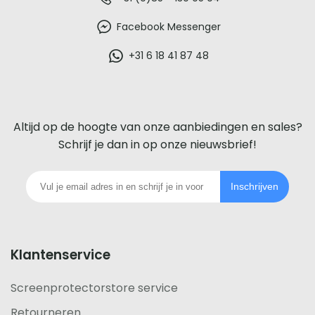
De
beste
Facebook Messenger
glazen
+31 6 18 41 87 48
screenprotector
voor
Altijd op de hoogte van onze aanbiedingen en sales?
iedere
Schrijf je dan in op onze nieuwsbrief!
telefoon
Inschrijven
footer
Klantenservice
Screenprotectorstore service
Retourneren