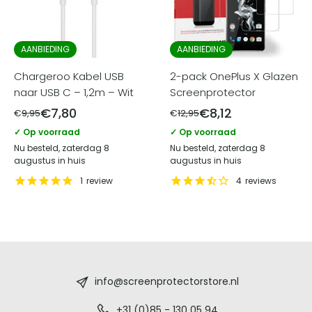
AANBIEDING
AANBIEDING
Chargeroo Kabel USB
2-pack OnePlus X Glazen
naar USB C – 1,2m – Wit
Screenprotector
€
7,80
€
8,12
€
9,95
€
12,95
✓ Op voorraad
✓ Op voorraad
Nu besteld, zaterdag 8
Nu besteld, zaterdag 8
augustus in huis
augustus in huis
1
review
4
reviews
Screenprotectorstore.nl
-
info@screenprotectorstore.nl
+31 (0)85 - 130 05 94