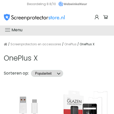
Beoordeling 8.8/10
Menu
/
Screenprotectors en accessoires
/
OnePlus
/ OnePlus X
OnePlus X
Producten
Sorteren op: