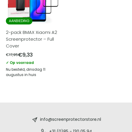
AANBIEDING
2-pack BMAX Xiaomi A2
Screenprotector – Full
Cover
€
9,33
€
17,95
✓ Op voorraad
Nu besteld, dinsdag 11
augustus in huis
Screenprotectorstore.nl
-
info@screenprotectorstore.nl
+31 (0)85 - 130 05 94