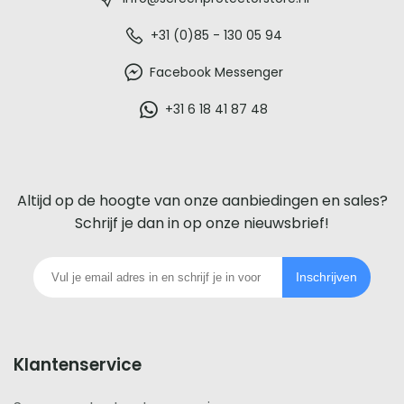
-
De
+31 (0)85 - 130 05 94
beste
Facebook Messenger
glazen
+31 6 18 41 87 48
screenprotector
voor
Altijd op de hoogte van onze aanbiedingen en sales?
iedere
Schrijf je dan in op onze nieuwsbrief!
telefoon
Inschrijven
footer
Klantenservice