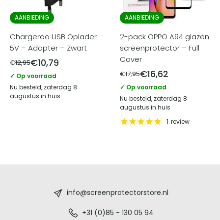
AANBIEDING
AANBIEDING
Chargeroo USB Oplader
2-pack OPPO A94 glazen
5V – Adapter – Zwart
screenprotector – Full
Cover
€
10,79
€
12,95
€
16,62
€
17,95
✓ Op voorraad
Nu besteld, zaterdag 8
✓ Op voorraad
augustus in huis
Nu besteld, zaterdag 8
augustus in huis
1
review
Screenprotectorstore.nl
-
info@screenprotectorstore.nl
De
+31 (0)85 - 130 05 94