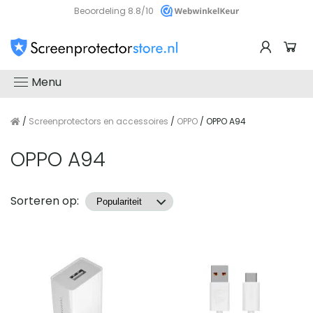
Beoordeling 8.8/10
Menu
/
Screenprotectors en accessoires
/
OPPO
/ OPPO A94
OPPO A94
Producten
Sorteren op: