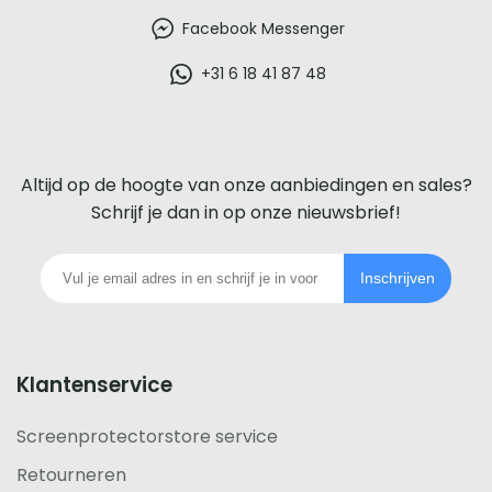
beste
Facebook Messenger
glazen
+31 6 18 41 87 48
screenprotector
voor
Altijd op de hoogte van onze aanbiedingen en sales?
iedere
Schrijf je dan in op onze nieuwsbrief!
telefoon
Inschrijven
footer
Klantenservice
Screenprotectorstore service
Retourneren