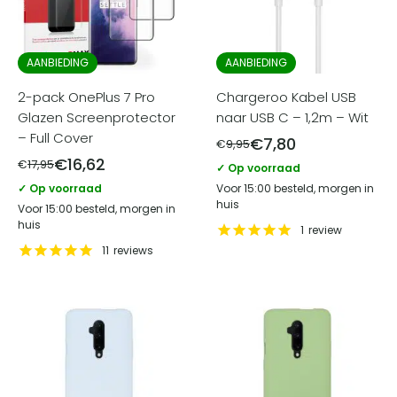
AANBIEDING
AANBIEDING
2-pack OnePlus 7 Pro
Chargeroo Kabel USB
Glazen Screenprotector
naar USB C – 1,2m – Wit
– Full Cover
€
7,80
€
9,95
€
16,62
€
17,95
✓ Op voorraad
✓ Op voorraad
Voor 15:00 besteld, morgen in
huis
Voor 15:00 besteld, morgen in
huis
1
review
11
reviews