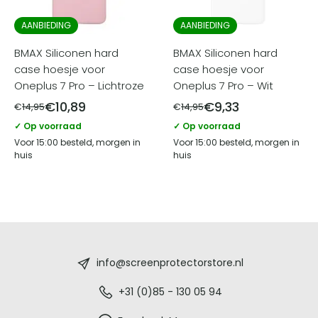
AANBIEDING
AANBIEDING
BMAX Siliconen hard
BMAX Siliconen hard
case hoesje voor
case hoesje voor
Oneplus 7 Pro – Lichtroze
Oneplus 7 Pro – Wit
€
10,89
€
9,33
€
14,95
€
14,95
✓ Op voorraad
✓ Op voorraad
Voor 15:00 besteld, morgen in
Voor 15:00 besteld, morgen in
huis
huis
Screenprotectorstore.nl
-
info@screenprotectorstore.nl
De
+31 (0)85 - 130 05 94