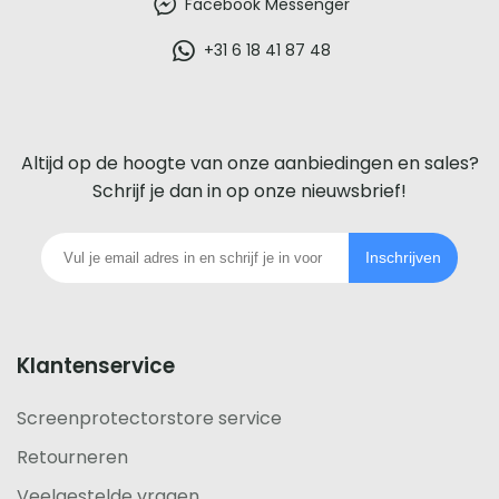
beste
Facebook Messenger
glazen
+31 6 18 41 87 48
screenprotector
voor
Altijd op de hoogte van onze aanbiedingen en sales?
iedere
Schrijf je dan in op onze nieuwsbrief!
telefoon
Inschrijven
footer
Klantenservice
Screenprotectorstore service
Retourneren
Veelgestelde vragen