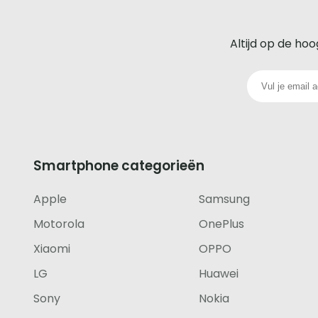
De
beste
Altijd op de hoo
glazen
screenprotector
voor
iedere
Smartphone categorieën
telefoon
Apple
Samsung
footer
Motorola
OnePlus
Xiaomi
OPPO
LG
Huawei
Sony
Nokia