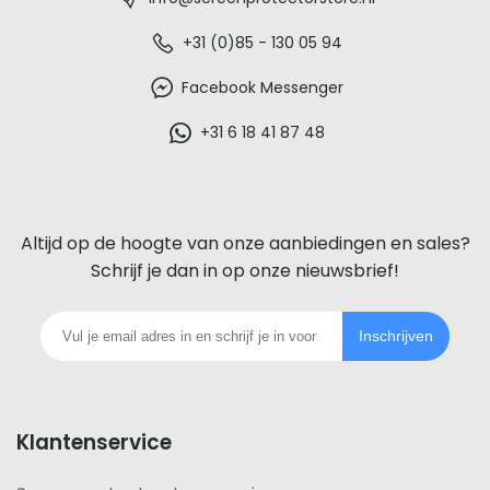
-
De
+31 (0)85 - 130 05 94
beste
Facebook Messenger
glazen
+31 6 18 41 87 48
screenprotector
voor
Altijd op de hoogte van onze aanbiedingen en sales?
iedere
Schrijf je dan in op onze nieuwsbrief!
telefoon
Inschrijven
footer
Klantenservice