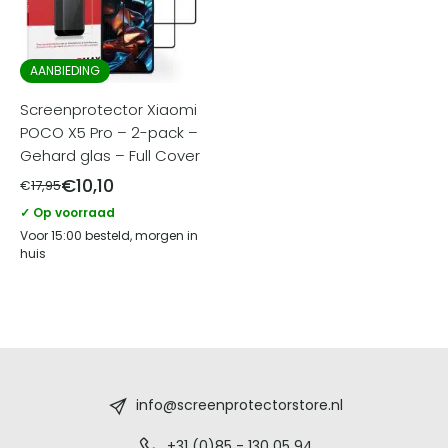
AANBIEDING
Screenprotector Xiaomi
POCO X5 Pro – 2-pack –
Gehard glas – Full Cover
€
10,10
€
17,95
✓ Op voorraad
Voor 15:00 besteld, morgen in
huis
Screenprotectorstore.nl
-
info@screenprotectorstore.nl
+31 (0)85 - 130 05 94