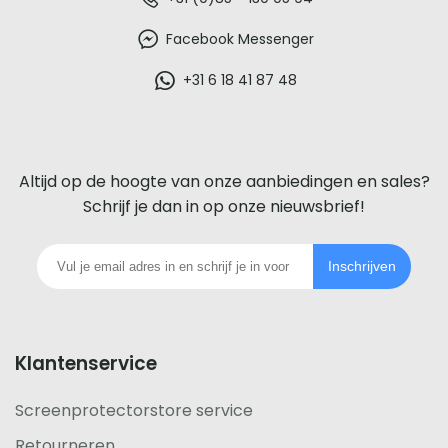
De
beste
Facebook Messenger
glazen
+31 6 18 41 87 48
screenprotector
voor
Altijd op de hoogte van onze aanbiedingen en sales?
iedere
Schrijf je dan in op onze nieuwsbrief!
telefoon
Inschrijven
footer
Klantenservice
Screenprotectorstore service
Retourneren