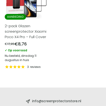
AANBIEDING
2-pack Glazen
screenprotector Xiaomi
Poco X4 Pro – Full Cover
€
8,76
€
17,95
✓ Op voorraad
Nu besteld, dinsdag 11
augustus in huis
3
reviews
Screenprotectorstore.nl
-
info@screenprotectorstore.nl