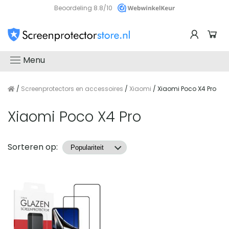
Beoordeling 8.8/10
Menu
/
Screenprotectors en accessoires
/
Xiaomi
/ Xiaomi Poco X4 Pro
Xiaomi Poco X4 Pro
Producten
Sorteren op: