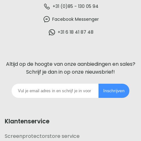
De
+31 (0)85 - 130 05 94
beste
Facebook Messenger
glazen
+31 6 18 41 87 48
screenprotector
voor
Altijd op de hoogte van onze aanbiedingen en sales?
iedere
Schrijf je dan in op onze nieuwsbrief!
telefoon
Inschrijven
footer
Klantenservice
Screenprotectorstore service