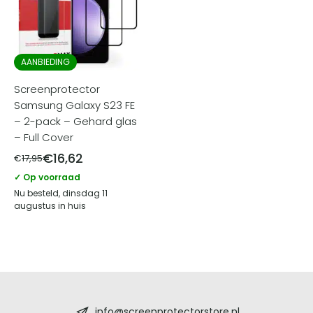
AANBIEDING
Screenprotector
Samsung Galaxy S23 FE
– 2-pack – Gehard glas
– Full Cover
€
16,62
€
17,95
✓ Op voorraad
Nu besteld, dinsdag 11
augustus in huis
Screenprotectorstore.nl
info@screenprotectorstore.nl