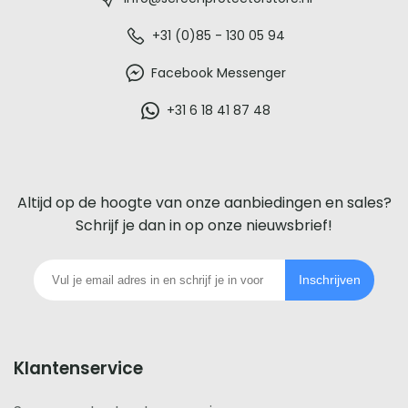
-
De
+31 (0)85 - 130 05 94
beste
Facebook Messenger
glazen
+31 6 18 41 87 48
screenprotector
voor
Altijd op de hoogte van onze aanbiedingen en sales?
iedere
Schrijf je dan in op onze nieuwsbrief!
telefoon
Inschrijven
footer
Klantenservice