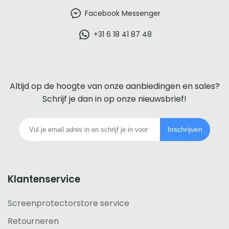
beste
Facebook Messenger
glazen
+31 6 18 41 87 48
screenprotector
voor
Altijd op de hoogte van onze aanbiedingen en sales?
iedere
Schrijf je dan in op onze nieuwsbrief!
telefoon
Inschrijven
footer
Klantenservice
Screenprotectorstore service
Retourneren