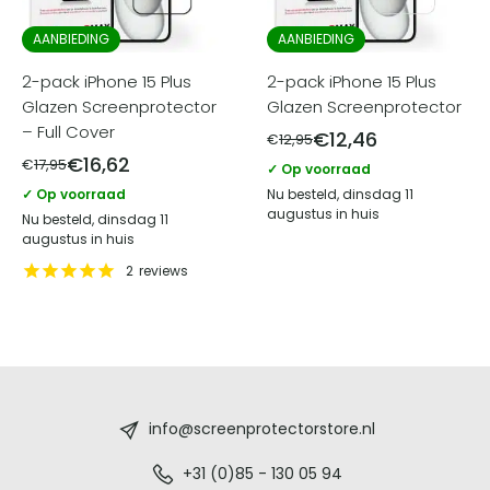
AANBIEDING
AANBIEDING
2-pack iPhone 15 Plus
2-pack iPhone 15 Plus
Glazen Screenprotector
Glazen Screenprotector
– Full Cover
€
12,46
€
12,95
€
16,62
€
17,95
✓ Op voorraad
✓ Op voorraad
Nu besteld, dinsdag 11
augustus in huis
Nu besteld, dinsdag 11
augustus in huis
2
reviews
Screenprotectorstore.nl
-
info@screenprotectorstore.nl
De
+31 (0)85 - 130 05 94