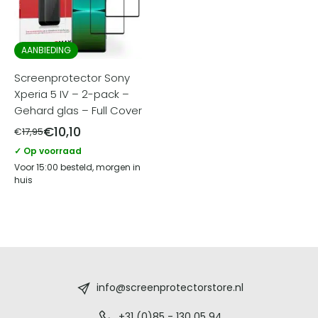
AANBIEDING
Screenprotector Sony
Xperia 5 IV – 2-pack –
Gehard glas – Full Cover
€
10,10
€
17,95
✓ Op voorraad
Voor 15:00 besteld, morgen in
huis
Screenprotectorstore.nl
-
info@screenprotectorstore.nl
+31 (0)85 - 130 05 94