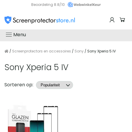
Beoordeling 8.8/10
Menu
/
Screenprotectors en accessoires
/
Sony
/ Sony Xperia 5 IV
Sony Xperia 5 IV
Producten
Sorteren op: