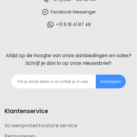
De
beste
Facebook Messenger
glazen
+31 6 18 41 87 48
screenprotector
voor
Altijd op de hoogte van onze aanbiedingen en sales?
iedere
Schrijf je dan in op onze nieuwsbrief!
telefoon
Inschrijven
footer
Klantenservice
Screenprotectorstore service
Retourneren