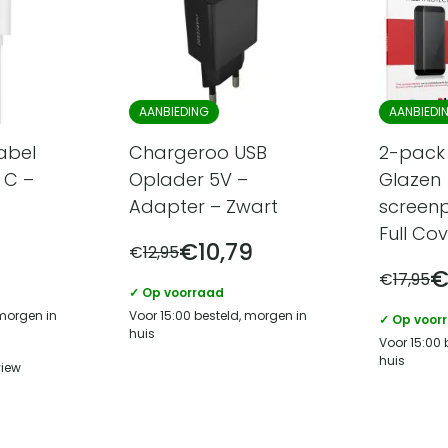
AANBIEDING
AANBIEDI
abel
Chargeroo USB
2-pack 
 C –
Oplader 5V –
Glazen
Adapter – Zwart
screenp
Full Co
€
10,79
€
12,95
€
17,95
✓ Op voorraad
 morgen in
Voor 15:00 besteld, morgen in
✓ Op voor
huis
Voor 15:00 
huis
view