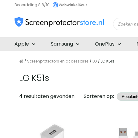
Beoordeling 8.8/10
Producte
zoeken
Apple
Samsung
OnePlus
/
Screenprotectors en accessoires
/
LG
/ LG K51s
LG K51s
Producten
4
resultaten gevonden
Sorteren op: