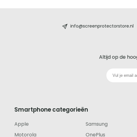
Screenprotectorstore.nl
-
info@screenprotectorstore.nl
De
beste
Altijd op de hoo
glazen
screenprotector
voor
iedere
Smartphone categorieën
telefoon
Apple
Samsung
footer
Motorola
OnePlus