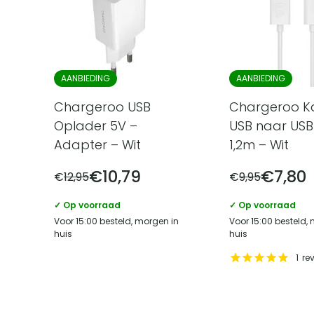
AANBIEDING
AANBIEDING
Chargeroo USB
Chargeroo K
Oplader 5V –
USB naar USB
Adapter – Wit
1,2m – Wit
€
10,79
€
7,80
€
12,95
€
9,95
✓ Op voorraad
✓ Op voorraad
Voor 15:00 besteld, morgen in
Voor 15:00 besteld,
huis
huis
1
re