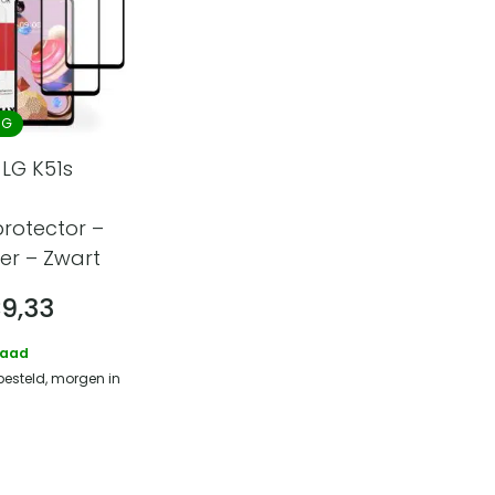
NG
LG K51s
rotector –
ver – Zwart
€
9,33
raad
besteld, morgen in