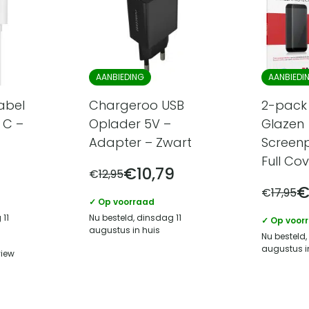
AANBIEDING
AANBIEDI
abel
Chargeroo USB
2-pack 
 C –
Oplader 5V –
Glazen
Adapter – Zwart
Screenp
Full Co
€
10,79
€
12,95
€
17,95
✓ Op voorraad
 11
Nu besteld, dinsdag 11
✓ Op voor
augustus in huis
Nu besteld,
augustus i
view