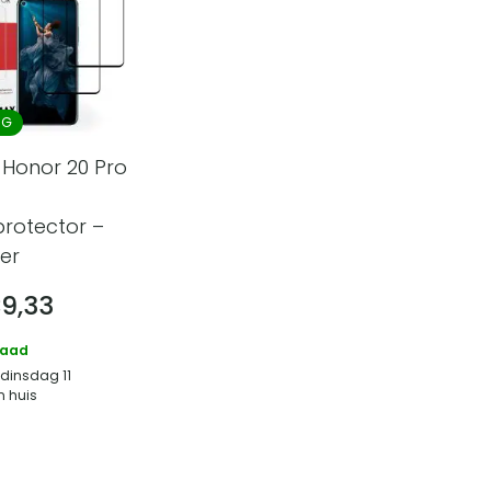
NG
Honor 20 Pro
rotector –
ver
€
9,33
raad
 dinsdag 11
n huis