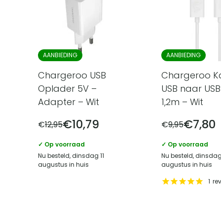
AANBIEDING
AANBIEDING
Chargeroo USB
Chargeroo K
Oplader 5V –
USB naar USB
Adapter – Wit
1,2m – Wit
€
10,79
€
7,80
€
12,95
€
9,95
✓ Op voorraad
✓ Op voorraad
Nu besteld, dinsdag 11
Nu besteld, dinsdag
augustus in huis
augustus in huis
1
re