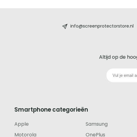
Screenprotectorstore.nl
-
info@screenprotectorstore.nl
De
beste
Altijd op de hoo
glazen
screenprotector
voor
iedere
Smartphone categorieën
telefoon
Apple
Samsung
footer
Motorola
OnePlus