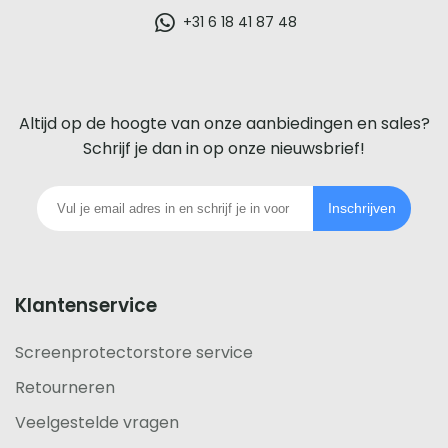
glazen
+31 6 18 41 87 48
screenprotector
voor
Altijd op de hoogte van onze aanbiedingen en sales?
iedere
Schrijf je dan in op onze nieuwsbrief!
telefoon
Inschrijven
footer
Klantenservice
Screenprotectorstore service
Retourneren
Veelgestelde vragen