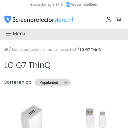
Beoordeling 8.8/10
Menu
/
Screenprotectors en accessoires
/
LG
/ LG G7 ThinQ
LG G7 ThinQ
Producten
Sorteren op: