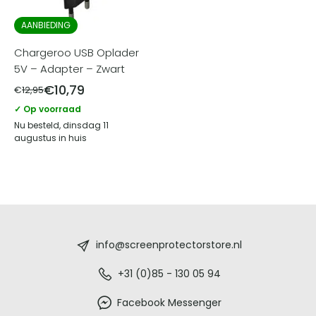
AANBIEDING
Chargeroo USB Oplader
5V – Adapter – Zwart
€
10,79
€
12,95
✓ Op voorraad
Nu besteld, dinsdag 11
augustus in huis
Screenprotectorstore.nl
-
info@screenprotectorstore.nl
De
+31 (0)85 - 130 05 94
beste
Facebook Messenger