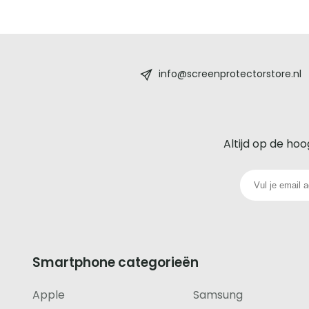
Screenprotectorstore.nl
-
info@screenprotectorstore.nl
De
beste
Altijd op de hoo
glazen
screenprotector
voor
iedere
Smartphone categorieën
telefoon
Apple
Samsung
footer