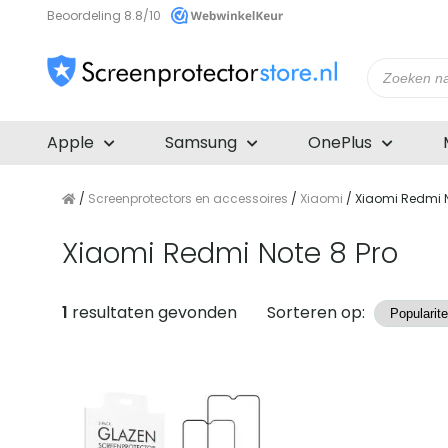
Beoordeling 8.8/10
Producte
zoeken
Apple
Samsung
OnePlus
/
Screenprotectors en accessoires
/
Xiaomi
/ Xiaomi Redmi N
Xiaomi Redmi Note 8 Pro
Producten
1
resultaten gevonden
Sorteren op: