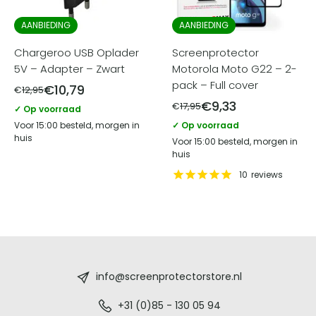
AANBIEDING
AANBIEDING
Chargeroo USB Oplader
Screenprotector
5V – Adapter – Zwart
Motorola Moto G22 – 2-
pack – Full cover
€
10,79
€
12,95
€
9,33
€
17,95
✓ Op voorraad
Voor 15:00 besteld, morgen in
✓ Op voorraad
huis
Voor 15:00 besteld, morgen in
huis
10
reviews
Screenprotectorstore.nl
-
info@screenprotectorstore.nl
De
+31 (0)85 - 130 05 94