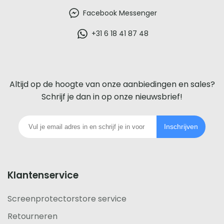
beste
Facebook Messenger
glazen
+31 6 18 41 87 48
screenprotector
voor
Altijd op de hoogte van onze aanbiedingen en sales?
iedere
Schrijf je dan in op onze nieuwsbrief!
telefoon
Inschrijven
footer
Klantenservice
Screenprotectorstore service
Retourneren