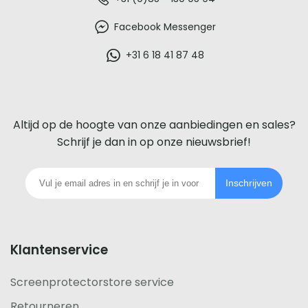
De
beste
Facebook Messenger
glazen
+31 6 18 41 87 48
screenprotector
voor
Altijd op de hoogte van onze aanbiedingen en sales?
iedere
Schrijf je dan in op onze nieuwsbrief!
telefoon
Inschrijven
footer
Klantenservice
Screenprotectorstore service
Retourneren