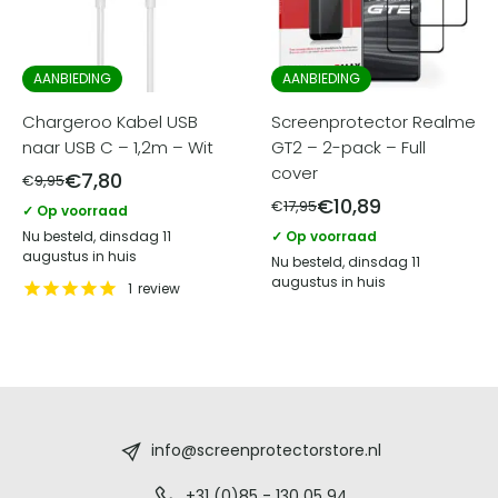
AANBIEDING
AANBIEDING
Chargeroo Kabel USB
Screenprotector Realme
naar USB C – 1,2m – Wit
GT2 – 2-pack – Full
cover
€
7,80
€
9,95
€
10,89
€
17,95
✓ Op voorraad
Nu besteld, dinsdag 11
✓ Op voorraad
augustus in huis
Nu besteld, dinsdag 11
augustus in huis
1
review
Screenprotectorstore.nl
-
info@screenprotectorstore.nl
+31 (0)85 - 130 05 94