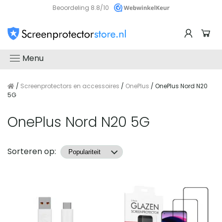
Beoordeling 8.8/10
Menu
/
Screenprotectors en accessoires
/
OnePlus
/ OnePlus Nord N20
5G
OnePlus Nord N20 5G
Producten
Sorteren op: