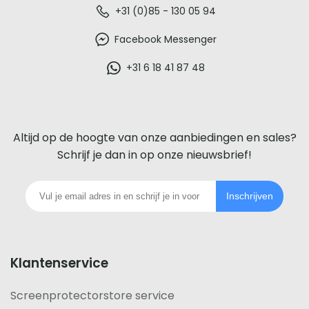
De
+31 (0)85 - 130 05 94
beste
Facebook Messenger
glazen
+31 6 18 41 87 48
screenprotector
voor
Altijd op de hoogte van onze aanbiedingen en sales?
iedere
Schrijf je dan in op onze nieuwsbrief!
telefoon
Inschrijven
footer
Klantenservice
Screenprotectorstore service