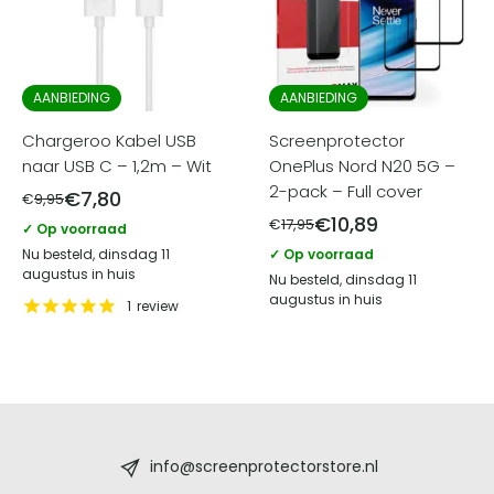
AANBIEDING
AANBIEDING
Chargeroo Kabel USB
Screenprotector
naar USB C – 1,2m – Wit
OnePlus Nord N20 5G –
2-pack – Full cover
€
7,80
€
9,95
€
10,89
€
17,95
✓ Op voorraad
Nu besteld, dinsdag 11
✓ Op voorraad
augustus in huis
Nu besteld, dinsdag 11
augustus in huis
1
review
Screenprotectorstore.nl
-
info@screenprotectorstore.nl