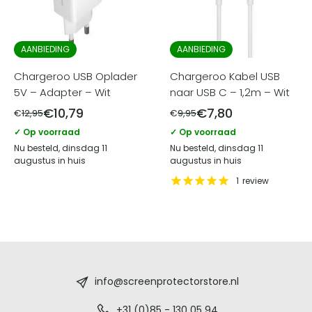
AANBIEDING
AANBIEDING
Chargeroo USB Oplader
Chargeroo Kabel USB
5V – Adapter – Wit
naar USB C – 1,2m – Wit
€
10,79
€
7,80
€
12,95
€
9,95
✓ Op voorraad
✓ Op voorraad
Nu besteld, dinsdag 11
Nu besteld, dinsdag 11
augustus in huis
augustus in huis
1
review
Screenprotectorstore.nl
-
info@screenprotectorstore.nl
+31 (0)85 - 130 05 94