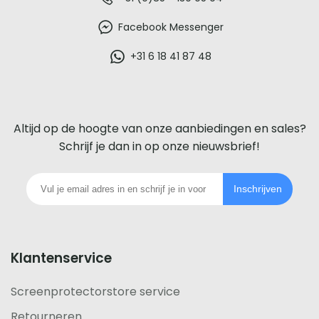
De
beste
Facebook Messenger
glazen
+31 6 18 41 87 48
screenprotector
voor
Altijd op de hoogte van onze aanbiedingen en sales?
iedere
Schrijf je dan in op onze nieuwsbrief!
telefoon
Inschrijven
footer
Klantenservice
Screenprotectorstore service
Retourneren