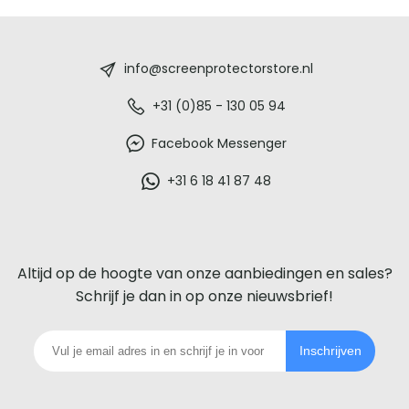
Screenprotectorstore.nl
-
info@screenprotectorstore.nl
De
+31 (0)85 - 130 05 94
beste
Facebook Messenger
glazen
+31 6 18 41 87 48
screenprotector
voor
Altijd op de hoogte van onze aanbiedingen en sales?
iedere
Schrijf je dan in op onze nieuwsbrief!
telefoon
Inschrijven
footer