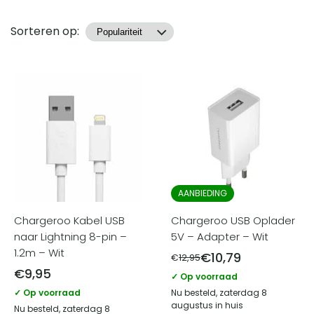
Producten
Sorteren op:
AANBIEDING
Chargeroo Kabel USB
Chargeroo USB Oplader
naar Lightning 8-pin –
5V – Adapter – Wit
1.2m – Wit
€
10,79
€
12,95
€
9,95
✓ Op voorraad
✓ Op voorraad
Nu besteld, zaterdag 8
augustus in huis
Nu besteld, zaterdag 8