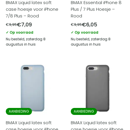
BMAX Liquid latex soft
BMAX Essential iPhone 8
case hoesje voor iPhone
Plus / 7 Plus Hoesje –
7/8 Plus – Rood
Rood
€
7,09
€
6,05
€
9,95
€
9,95
✓ Op voorraad
✓ Op voorraad
Nu besteld, zaterdag 8
Nu besteld, zaterdag 8
augustus in huis
augustus in huis
AANBIEDING
AANBIEDING
BMAX Liquid latex soft
BMAX Liquid latex soft
case hoesje voor iPhone
case hoesje voor iPhone