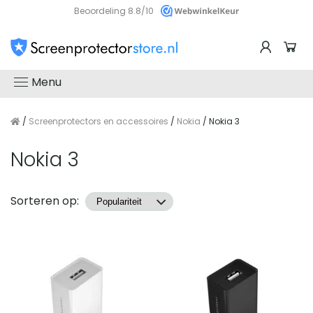
Beoordeling 8.8/10
Menu
/
Screenprotectors en accessoires
/
Nokia
/ Nokia 3
Nokia 3
Producten
Sorteren op: