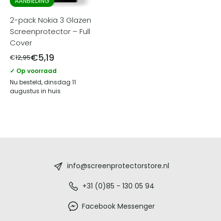
AANBIEDING
2-pack Nokia 3 Glazen
Screenprotector – Full
Cover
€
5,19
€
12,95
✓ Op voorraad
Nu besteld, dinsdag 11
augustus in huis
Screenprotectorstore.nl
-
info@screenprotectorstore.nl
De
+31 (0)85 - 130 05 94
beste
Facebook Messenger