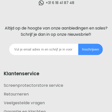
glazen
+31 6 18 41 87 48
screenprotector
voor
Altijd op de hoogte van onze aanbiedingen en sales?
iedere
Schrijf je dan in op onze nieuwsbrief!
telefoon
Inschrijven
footer
Klantenservice
Screenprotectorstore service
Retourneren
Veelgestelde vragen
Garantie en klachten