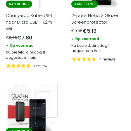
AANBIEDING
AANBIEDING
Chargeroo Kabel USB
2-pack Nokia 3 Glazen
naar Micro USB – 1,2m –
Screenprotector
Wit
€
5,19
€
9,95
€
7,80
€
9,95
✓ Op voorraad
✓ Op voorraad
Nu besteld, dinsdag 11
augustus in huis
Nu besteld, dinsdag 11
augustus in huis
7
reviews
1
review