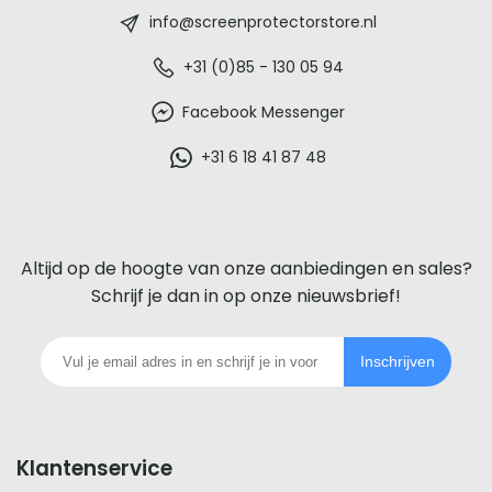
-
info@screenprotectorstore.nl
De
+31 (0)85 - 130 05 94
beste
Facebook Messenger
glazen
+31 6 18 41 87 48
screenprotector
voor
Altijd op de hoogte van onze aanbiedingen en sales?
iedere
Schrijf je dan in op onze nieuwsbrief!
telefoon
Inschrijven
footer
Klantenservice