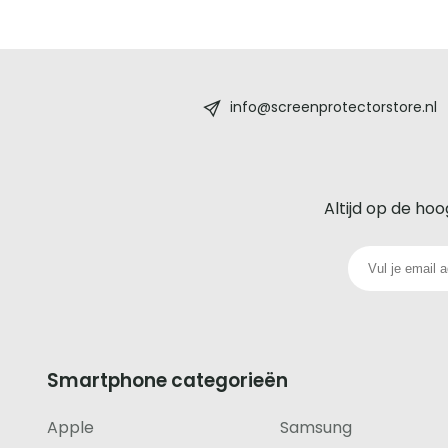
Screenprotectorstore.nl
-
info@screenprotectorstore.nl
De
beste
Altijd op de hoo
glazen
screenprotector
voor
iedere
Smartphone categorieën
telefoon
Apple
Samsung
footer