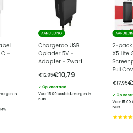
AANBIEDING
AANBIEDI
abel
Chargeroo USB
2-pack
 C –
Oplader 5V –
X5 Lite
Adapter – Zwart
Screenp
Full Co
€
10,79
€
12,95
€
17,95
✓ Op voorraad
 morgen in
Voor 15:00 besteld, morgen in
✓ Op voor
huis
Voor 15:00 
huis
view