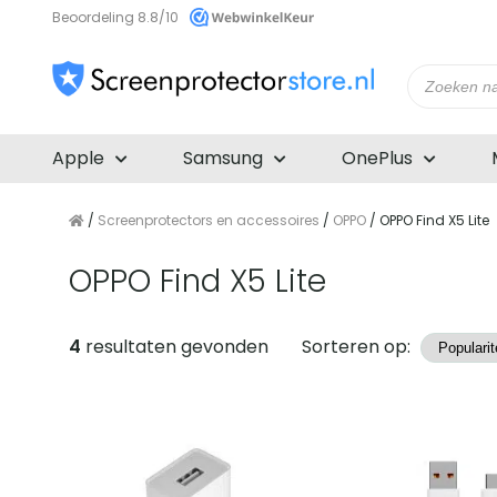
Beoordeling 8.8/10
Producte
zoeken
Apple
Samsung
OnePlus
/
Screenprotectors en accessoires
/
OPPO
/ OPPO Find X5 Lite
OPPO Find X5 Lite
Producten
4
resultaten gevonden
Sorteren op: