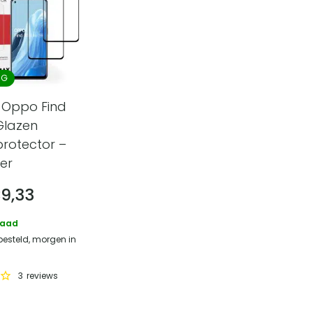
NG
 Oppo Find
 Glazen
rotector –
ver
€
9,33
raad
besteld, morgen in
3
reviews