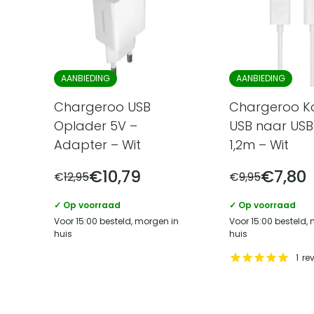
AANBIEDING
AANBIEDING
Chargeroo USB
Chargeroo K
Oplader 5V –
USB naar USB
Adapter – Wit
1,2m – Wit
€
10,79
€
7,80
€
12,95
€
9,95
✓ Op voorraad
✓ Op voorraad
Voor 15:00 besteld, morgen in
Voor 15:00 besteld,
huis
huis
1
re