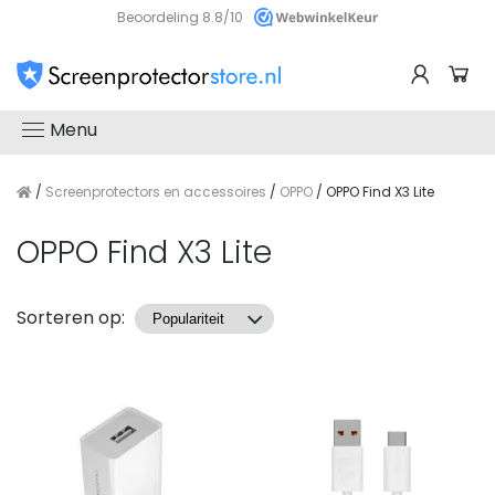
Beoordeling 8.8/10
Menu
/
Screenprotectors en accessoires
/
OPPO
/ OPPO Find X3 Lite
OPPO Find X3 Lite
Producten
Sorteren op: