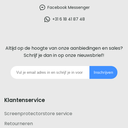
beste
Facebook Messenger
glazen
+31 6 18 41 87 48
screenprotector
voor
Altijd op de hoogte van onze aanbiedingen en sales?
iedere
Schrijf je dan in op onze nieuwsbrief!
telefoon
Inschrijven
footer
Klantenservice
Screenprotectorstore service
Retourneren