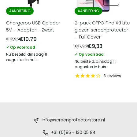
AANBIEDING
AANBIEDING
Chargeroo USB Oplader
2-pack OPPO Find X3 Lite
5V – Adapter – Zwart
glazen screenprotector
– Full Cover
€
10,79
€
12,95
€
9,33
€
17,95
✓ Op voorraad
Nu besteld, dinsdag 11
✓ Op voorraad
augustus in huis
Nu besteld, dinsdag 11
augustus in huis
3
reviews
Screenprotectorstore.nl
-
info@screenprotectorstore.nl
De
+31 (0)85 - 130 05 94