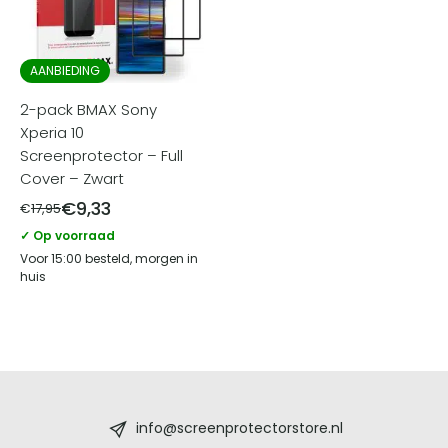
AANBIEDING
2-pack BMAX Sony
Xperia 10
Screenprotector – Full
Cover – Zwart
€
9,33
€
17,95
✓ Op voorraad
Voor 15:00 besteld, morgen in
huis
Screenprotectorstore.nl
-
info@screenprotectorstore.nl