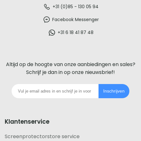
De
+31 (0)85 - 130 05 94
beste
Facebook Messenger
glazen
+31 6 18 41 87 48
screenprotector
voor
Altijd op de hoogte van onze aanbiedingen en sales?
iedere
Schrijf je dan in op onze nieuwsbrief!
telefoon
Inschrijven
footer
Klantenservice
Screenprotectorstore service