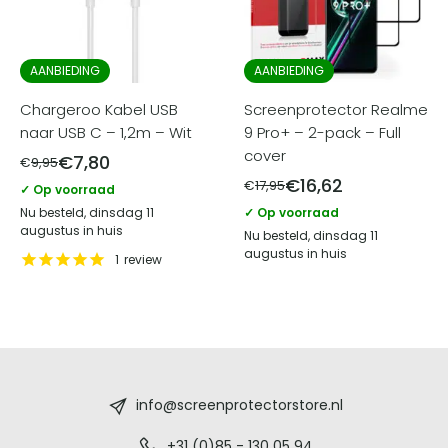
AANBIEDING
AANBIEDING
Chargeroo Kabel USB
Screenprotector Realme
naar USB C – 1,2m – Wit
9 Pro+ – 2-pack – Full
cover
€
7,80
€
9,95
€
16,62
€
17,95
✓ Op voorraad
Nu besteld, dinsdag 11
✓ Op voorraad
augustus in huis
Nu besteld, dinsdag 11
augustus in huis
1
review
Screenprotectorstore.nl
-
info@screenprotectorstore.nl
+31 (0)85 - 130 05 94