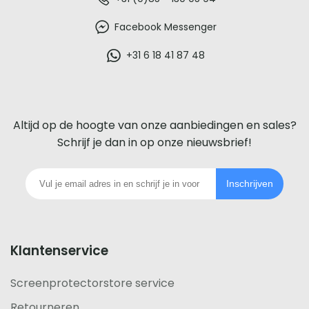
De
beste
Facebook Messenger
glazen
+31 6 18 41 87 48
screenprotector
voor
Altijd op de hoogte van onze aanbiedingen en sales?
iedere
Schrijf je dan in op onze nieuwsbrief!
telefoon
Inschrijven
footer
Klantenservice
Screenprotectorstore service
Retourneren