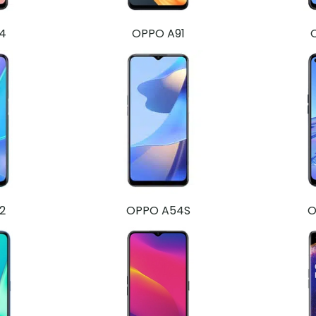
4
OPPO A91
2
OPPO A54S
O