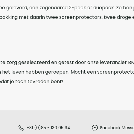
ee geleverd, een zogenaamd 2-pack of duopack. Zo ben j
pakking met daarin twee screenprotectors, twee droge e
e zorg geselecteerd en getest door onze leverancier BM
in het leven hebben geroepen. Mocht een screenprotecto
dat je toch tevreden bent!
+31 (0)85 - 130 05 94
Facebook Mess