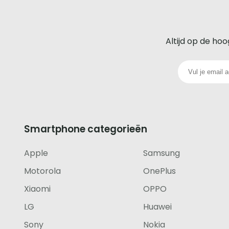
De
beste
Altijd op de hoo
glazen
screenprotector
voor
iedere
Smartphone categorieën
telefoon
Apple
Samsung
footer
Motorola
OnePlus
Xiaomi
OPPO
LG
Huawei
Sony
Nokia