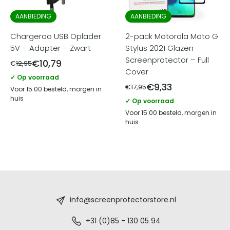
AANBIEDING
AANBIEDING
Chargeroo USB Oplader
2-pack Motorola Moto G
5V – Adapter – Zwart
Stylus 2021 Glazen
Screenprotector – Full
€
10,79
€
12,95
Cover
✓ Op voorraad
€
9,33
€
17,95
Voor 15:00 besteld, morgen in
huis
✓ Op voorraad
Voor 15:00 besteld, morgen in
huis
Screenprotectorstore.nl
-
info@screenprotectorstore.nl
De
+31 (0)85 - 130 05 94