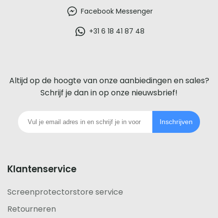
beste
Facebook Messenger
glazen
+31 6 18 41 87 48
screenprotector
voor
Altijd op de hoogte van onze aanbiedingen en sales?
iedere
Schrijf je dan in op onze nieuwsbrief!
telefoon
Inschrijven
footer
Klantenservice
Screenprotectorstore service
Retourneren