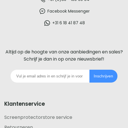
De
beste
Facebook Messenger
glazen
+31 6 18 41 87 48
screenprotector
voor
Altijd op de hoogte van onze aanbiedingen en sales?
iedere
Schrijf je dan in op onze nieuwsbrief!
telefoon
Inschrijven
footer
Klantenservice
Screenprotectorstore service
Retourneren