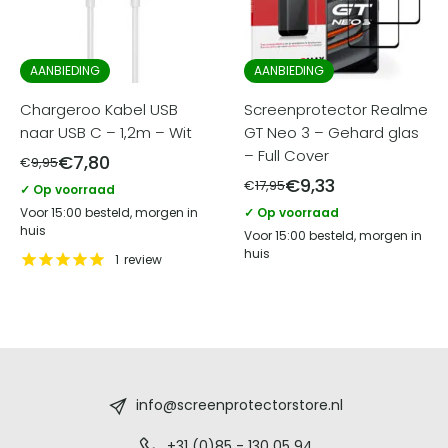
AANBIEDING
AANBIEDING
Chargeroo Kabel USB
Screenprotector Realme
naar USB C – 1,2m – Wit
GT Neo 3 – Gehard glas
– Full Cover
€
7,80
€
9,95
€
9,33
€
17,95
✓ Op voorraad
Voor 15:00 besteld, morgen in
✓ Op voorraad
huis
Voor 15:00 besteld, morgen in
huis
1
review
Screenprotectorstore.nl
-
info@screenprotectorstore.nl
+31 (0)85 - 130 05 94